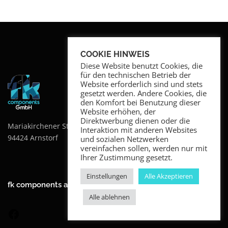
COOKIE HINWEIS
Diese Website benutzt Cookies, die
für den technischen Betrieb der
IMPRESSUM
Website erforderlich sind und stets
DATENSCHUTZ
gesetzt werden. Andere Cookies, die
den Komfort bei Benutzung dieser
AEB EINKAUFSBEDINGUNGEN
Website erhöhen, der
AGB AGENTUR NEW MEDIA
Direktwerbung dienen oder die
Mariakirchener Str. 38
Interaktion mit anderen Websites
AGB KURIERDIENST
94424 Arnstorf
und sozialen Netzwerken
vereinfachen sollen, werden nur mit
Ihrer Zustimmung gesetzt.
Einstellungen
Alle Akzeptieren
fk components auf Social Media
Alle ablehnen