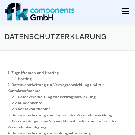
Menü
GESCHÄFTSFELDER
ÜBER UNS
DATENSCHUTZERKLÄRUNG
SCHWERPUNKTE
KONTAKT
1.
Zugriffsdaten und Hosting
1.1
Hosting
2.
Datenverarbeitung zur Vertragsabwicklung und zur
Kontaktaufnahme
2.1
Datenverarbeitung zur Vertragsabwicklung
2.2
Kundenkonto
2.3
Kontaktaufnahme
3.
Datenverarbeitung zum Zwecke der Versandabwicklung
Datenweitergabe an Versanddienstleister zum Zwecke der
Versandankündigung
4.
Datenverarbeitung zur Zahlungsabwicklung